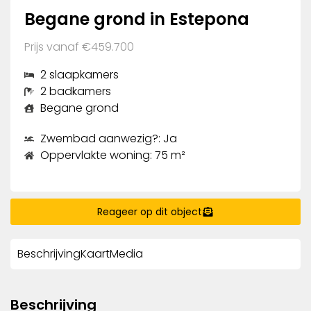
Begane grond in Estepona
Prijs vanaf €459.700
2 slaapkamers
2 badkamers
Begane grond
Zwembad aanwezig?: Ja
Oppervlakte woning: 75 m²
Reageer op dit object
Beschrijving
Kaart
Media
Beschrijving