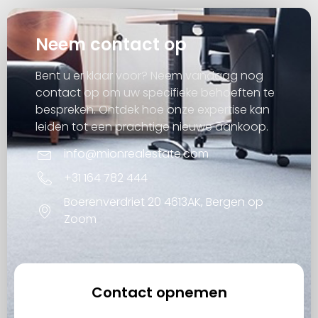
Neem contact op
Bent u er klaar voor? Neem vandaag nog
contact op om uw specifieke behoeften te
bespreken. Ontdek hoe onze expertise kan
leiden tot een prachtige nieuwe aankoop.
info@mionrealestate.com
+31 164 782 444
Boerenverdriet 20 4613AK, Bergen op
Zoom
Contact opnemen