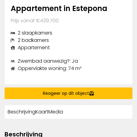
Appartement in Estepona
Prijs vanaf €439.700
2 slaapkamers
2 badkamers
Appartement
Zwembad aanwezig?: Ja
Oppervlakte woning: 74 m²
Reageer op dit object
Beschrijving
Kaart
Media
Beschrijving