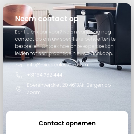
Neem contact op
Bent u er klaar voor? Neem vandaag nog
contact op om uw specifieke behoeften te
bespreken. Ontdek hoe onze expertise kan
leiden tot een prachtige nieuwe aankoop.
info@mionrealestate.com
+31 164 782 444
Boerenverdriet 20 4613AK, Bergen op
Zoom
Contact opnemen