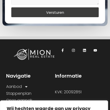
Versturen
Navigatie
Informatie
Aanbod
KVK: 20092851
Stappenplan
Onze aanpak
Over ons
Wij hechten waarde aan uw privacy