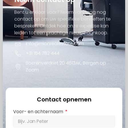
Bent u er klaar voor? Neem vandaag nog
contact op om uw specifieke behoeften te
bespreken. Ontdek hoe onze expertise kan
leiden tot een prachtige nieuwe aankoop.
info@mionrealestate.com
+31 164 782 444
Boerenverdriet 20 4613AK, Bergen op
Zoom
Contact opnemen
Voor- en achternaam