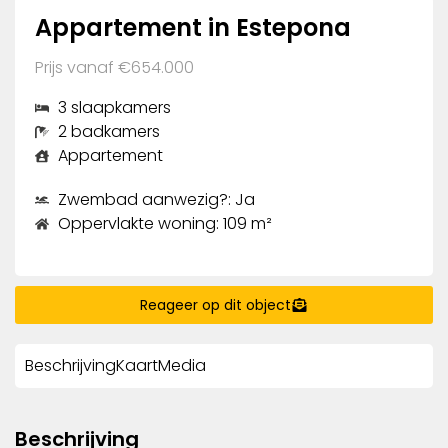
Appartement in Estepona
Prijs vanaf €654.000
3 slaapkamers
2 badkamers
Appartement
Zwembad aanwezig?: Ja
Oppervlakte woning: 109 m²
Reageer op dit object
Beschrijving
Kaart
Media
Beschrijving