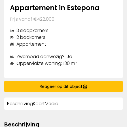
Appartement in Estepona
Prijs vanaf €422.000
3 slaapkamers
2 badkamers
Appartement
Zwembad aanwezig?: Ja
Oppervlakte woning: 130 m²
Reageer op dit object
Beschrijving
Kaart
Media
Beschrijving