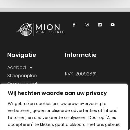
Navigatie
Informatie
Aanbod
KVK: 20092851
Stappenplan
Onze aanpak
Over ons
Wij hechten waarde aan uw privacy
Veelgestelde vragen
Wij gebruiken cookies om uw browse-ervaring te
verbeteren, gepersonaliseerde advertenties of inhoud
te tonen, en ons verkeer te analyseren. Door op "Alles
accepteren" te klikken, gaat u akkoord met ons gebruik
© 2026 Alle rechten gereserveerd
Algemene voorwaarden