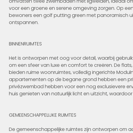
omvatten twee zwembaden met ligweiden, ideaal om 
voor een groene en serene omgeving zorgen. Op een
bewoners een golf putting green met panoramisch uit
ontspannen.
BINNENRUIMTES
Het is ontworpen met oog voor detail, waarbij gebrui
om een sfeer van luxe en comfort te creëren. De flats
bieden ruime woonruimtes, volledig ingerichte Modul
appartementen op de begane grond hebben een privét
privézwembad hebben voor een nog exclusievere ervar
huis genieten van natuurlijk licht en uitzicht, waard
GEMEENSCHAPPELIJKE RUIMTES
De gemeenschappelijke ruimtes zijn ontworpen om a