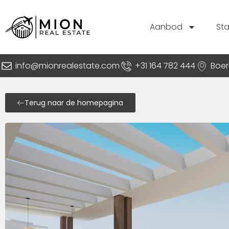
Aanbod
St
info@mionrealestate.com
+31 164 782 444
Boer
Terug naar de homepagina