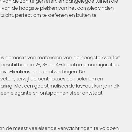
van de zon te genieten, en aangelegde tuinen die
 van de hoogste plekken van het complex vinden
zicht, perfect om te oefenen en buiten te
k is gemaakt van materialen van de hoogste kwaliteit
, beschikbaar in 2-, 3- en 4-slaapkamerconfiguraties,
nova-keukens en luxe afwerkingen. De
uin, terwijl de penthouses een solarium en
ing. Met een geoptimaliseerde lay-out kun je in elk
oor een elegante en ontspannen sfeer ontstaat.
an de meest veeleisende verwachtingen te voldoen.