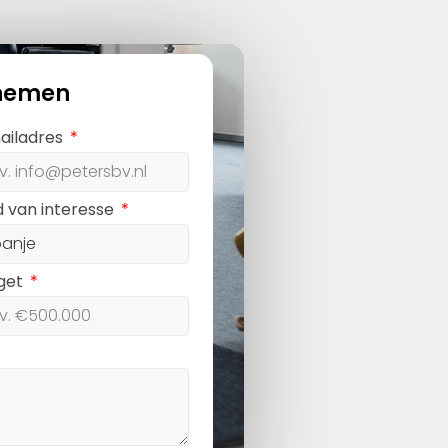
nemen
ailadres
d van interesse
get