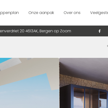
appenplan
Onze aanpak
Over ons
Veelgest
enverdriet 20 4613AK, Bergen op Zoom