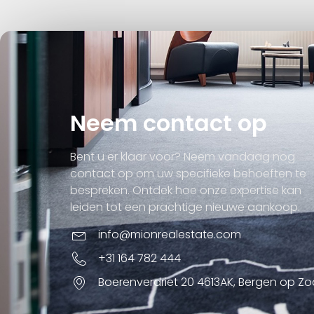
Neem contact op
Bent u er klaar voor? Neem vandaag nog
contact op om uw specifieke behoeften te
bespreken. Ontdek hoe onze expertise kan
leiden tot een prachtige nieuwe aankoop.
info@mionrealestate.com
+31 164 782 444
Boerenverdriet 20 4613AK, Bergen op Z