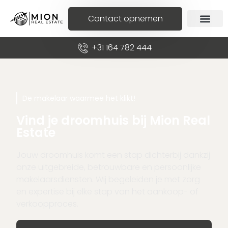
Contact opnemen
+31 164 782 444
De makelaar waarmee het klikt!
Vind je droomhuis bij Mion Real
Estate
Jouw droomhuis komt een stap dichterbij dankzij
onze uitgebreide, betrouwbare en persoonlijke
makelaarsdiensten. Wij begeleiden je met zorg
en expertise bij elke stap van het aankoop- of
verkoopproces.