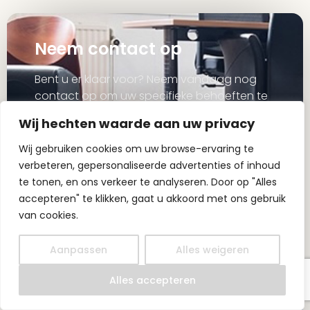
Neem contact op
Bent u er klaar voor? Neem vandaag nog
contact op om uw specifieke behoeften te
bespreken. Ontdek hoe onze expertise kan
Wij hechten waarde aan uw privacy
leiden tot een prachtige nieuwe aankoop.
Wij gebruiken cookies om uw browse-ervaring te
info@mionrealestate.com
verbeteren, gepersonaliseerde advertenties of inhoud
+31 164 782 444
te tonen, en ons verkeer te analyseren. Door op "Alles
accepteren" te klikken, gaat u akkoord met ons gebruik
Boerenverdriet 20 4613AK, Bergen op
van cookies.
Zoom
Aanpassen
Alles weigeren
NL
Alles accepteren
Contact opnemen