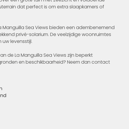
errain dat perfect is om extra slaapkamers of
La Manguilla Sea Views bieden een adembenemend
ekkend privé-solarium. De veelzijdige woonruimtes
w levensstijl.
n de La Manguilla Sea Views zijn beperkt
ttegronden en beschikbaarheid? Neem dan contact
h
ond