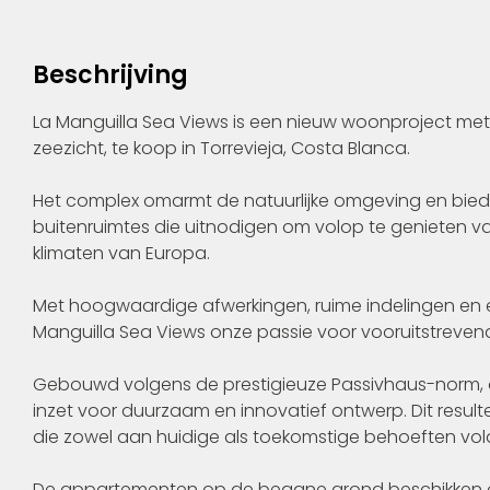
Beschrijving
La Manguilla Sea Views is een nieuw woonproject m
zeezicht, te koop in Torrevieja, Costa Blanca.
Het complex omarmt de natuurlijke omgeving en biedt 
buitenruimtes die uitnodigen om volop te genieten va
klimaten van Europa.
Met hoogwaardige afwerkingen, ruime indelingen en ee
Manguilla Sea Views onze passie voor vooruitstreven
Gebouwd volgens de prestigieuze Passivhaus-norm, 
inzet voor duurzaam en innovatief ontwerp. Dit result
die zowel aan huidige als toekomstige behoeften vo
De appartementen op de begane grond beschikken ov