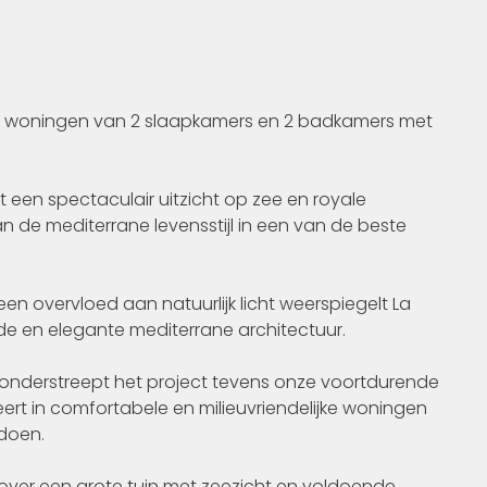
et woningen van 2 slaapkamers en 2 badkamers met
een spectaculair uitzicht op zee en royale
n de mediterrane levensstijl in een van de beste
n overvloed aan natuurlijk licht weerspiegelt La
de en elegante mediterrane architectuur.
onderstreept het project tevens onze voortdurende
eert in comfortabele en milieuvriendelijke woningen
ldoen.
er een grote tuin met zeezicht en voldoende