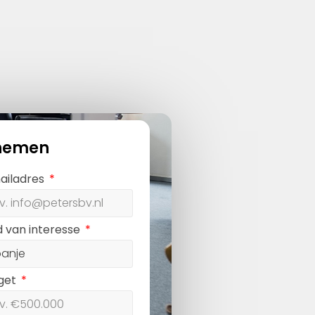
nemen
ailadres
d van interesse
get