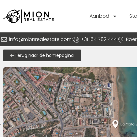
Aanbod
St
info@mionrealestate.com
+31 164 782 444
Boer
Terug naar de homepagina