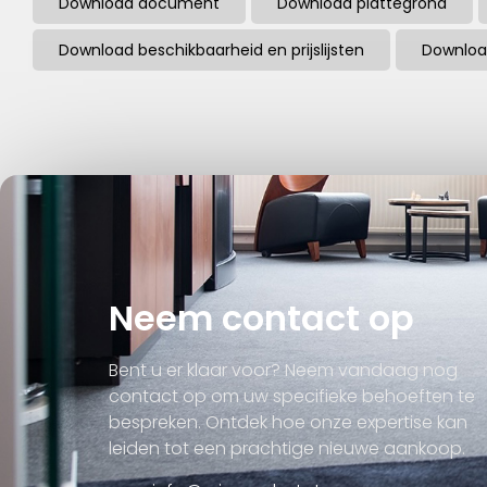
Download document
Download plattegrond
Download beschikbaarheid en prijslijsten
Downloa
Neem contact op
Bent u er klaar voor? Neem vandaag nog
contact op om uw specifieke behoeften te
bespreken. Ontdek hoe onze expertise kan
leiden tot een prachtige nieuwe aankoop.