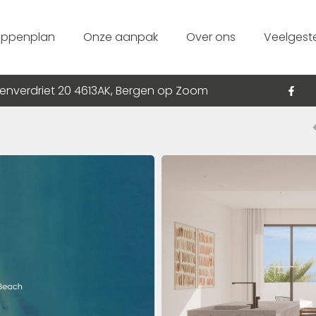
appenplan
Onze aanpak
Over ons
Veelgest
enverdriet 20 4613AK, Bergen op Zoom