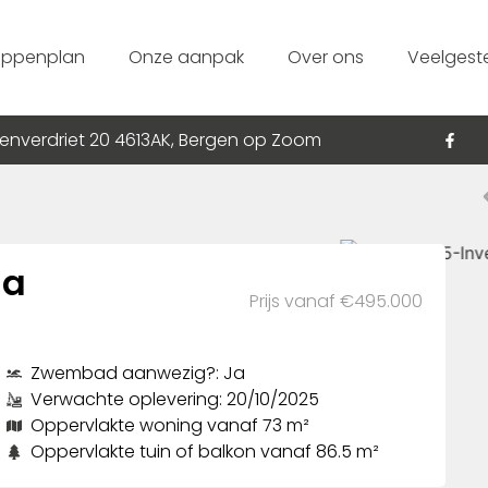
appenplan
Onze aanpak
Over ons
Veelgest
enverdriet 20 4613AK, Bergen op Zoom
na
Prijs vanaf €495.000
Zwembad aanwezig?: Ja
Verwachte oplevering: 20/10/2025
Oppervlakte woning vanaf 73 m²
Oppervlakte tuin of balkon vanaf 86.5 m²