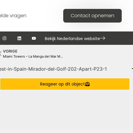
elde vragen
Contact opnemen
Bekijk Nederlandse website
VORIGE
Miami Towers – La Manga del Mar Menor
Reageer op dit object