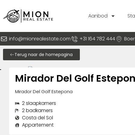
Aanbod
St
info@mionrealestate.com
+31 164 782 444
Boer
Terug naar de homepagina
Mirador Del Golf Estepo
Mirador Del Golf Estepona
2 slaapkamers
2 badkamers
Costa del Sol
Appartement