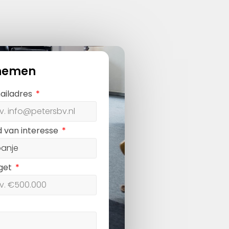
nemen
ailadres
d van interesse
get