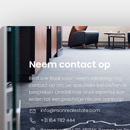
Neem contact op
Bent u er klaar voor? Neem vandaag nog
contact op om uw specifieke behoeften te
bespreken. Ontdek hoe onze expertise kan
leiden tot een prachtige nieuwe aankoop.
info@mionrealestate.com
+31 164 782 444