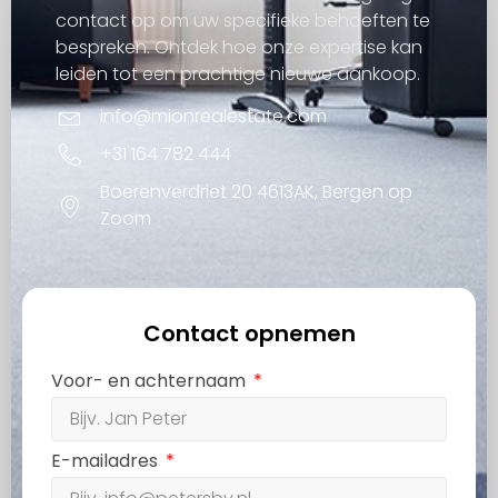
contact op om uw specifieke behoeften te
bespreken. Ontdek hoe onze expertise kan
leiden tot een prachtige nieuwe aankoop.
info@mionrealestate.com
+31 164 782 444
Boerenverdriet 20 4613AK, Bergen op
Zoom
Contact opnemen
Voor- en achternaam
E-mailadres