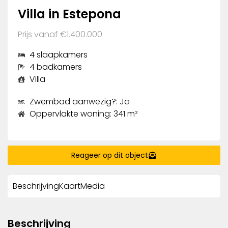
Villa in Estepona
Prijs vanaf €1.400.000
4 slaapkamers
4 badkamers
Villa
Zwembad aanwezig?: Ja
Oppervlakte woning: 341 m²
Reageer op dit object
Beschrijving
Kaart
Media
Beschrijving