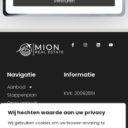
Versturen
Navigatie
Informatie
Aanbod
KVK: 20092851
Stappenplan
Onze aanpak
Over ons
Wij hechten waarde aan uw privacy
Veelgestelde vragen
Wij gebruiken cookies om uw browse-ervaring te