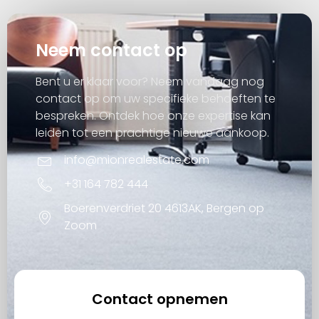
Neem contact op
Bent u er klaar voor? Neem vandaag nog
contact op om uw specifieke behoeften te
bespreken. Ontdek hoe onze expertise kan
leiden tot een prachtige nieuwe aankoop.
info@mionrealestate.com
+31 164 782 444
Boerenverdriet 20 4613AK, Bergen op
Zoom
Contact opnemen