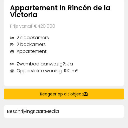
Appartement in Rincón de la
Victoria
Prijs vanaf €420.000
2 slaapkamers
2 badkamers
Appartement
Zwembad aanwezig?: Ja
Oppervlakte woning: 100 m²
Reageer op dit object
Beschrijving
Kaart
Media