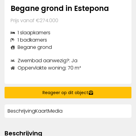
Begane grond in Estepona
Prijs vanaf €274.000
1 slaapkamers
1 badkamers
Begane grond
Zwembad aanwezig?: Ja
Oppervlakte woning: 70 m²
Reageer op dit object
Beschrijving
Kaart
Media
Beschrijving