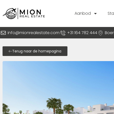
Aanbod
St
info@mionrealestate.com
+31 164 782 444
Boer
Terug naar de homepagina