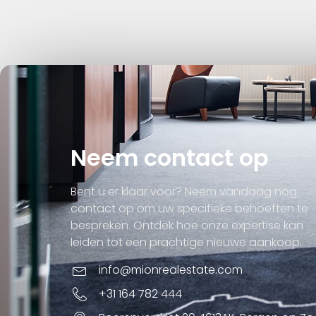
Neem contact op
Bent u er klaar voor? Neem vandaag nog
contact op om uw specifieke behoeften te
bespreken. Ontdek hoe onze expertise kan
leiden tot een prachtige nieuwe aankoop.
info@mionrealestate.com
+31 164 782 444