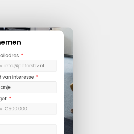
nemen
ailadres
d van interesse
get