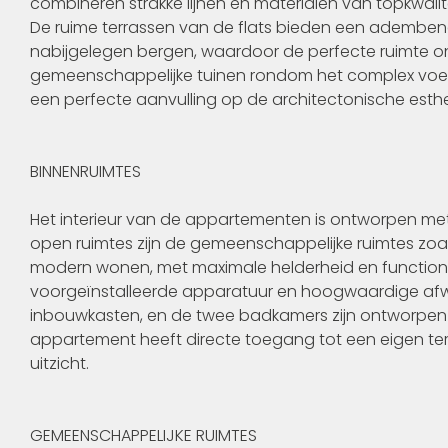
combineren strakke lijnen en materialen van topkwalite
De ruime terrassen van de flats bieden een ademben
nabijgelegen bergen, waardoor de perfecte ruimte o
gemeenschappelijke tuinen rondom het complex voege
een perfecte aanvulling op de architectonische esth
BINNENRUIMTES
Het interieur van de appartementen is ontworpen met 
open ruimtes zijn de gemeenschappelijke ruimtes z
modern wonen, met maximale helderheid en functional
voorgeïnstalleerde apparatuur en hoogwaardige afwer
inbouwkasten, en de twee badkamers zijn ontworpen 
appartement heeft directe toegang tot een eigen terra
uitzicht.
GEMEENSCHAPPELIJKE RUIMTES