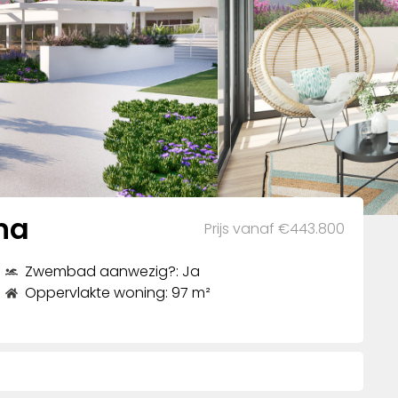
na
Prijs vanaf €443.800
Zwembad aanwezig?: Ja
Oppervlakte woning: 97 m²