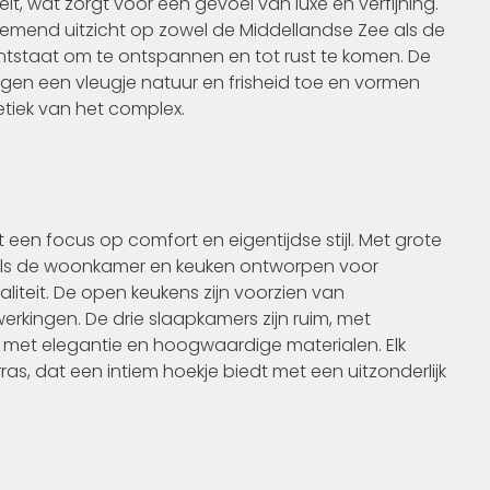
it, wat zorgt voor een gevoel van luxe en verfijning.
emend uitzicht op zowel de Middellandse Zee als de
ntstaat om te ontspannen en tot rust te komen. De
n een vleugje natuur en frisheid toe en vormen
etiek van het complex.
een focus op comfort en eigentijdse stijl. Met grote
oals de woonkamer en keuken ontworpen voor
iteit. De open keukens zijn voorzien van
kingen. De drie slaapkamers zijn ruim, met
met elegantie en hoogwaardige materialen. Elk
s, dat een intiem hoekje biedt met een uitzonderlijk