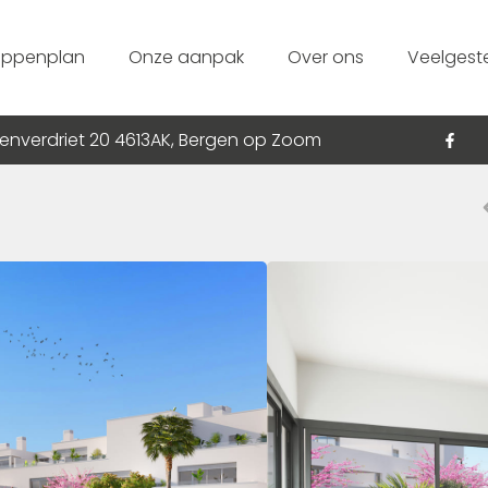
appenplan
Onze aanpak
Over ons
Veelgest
enverdriet 20 4613AK, Bergen op Zoom