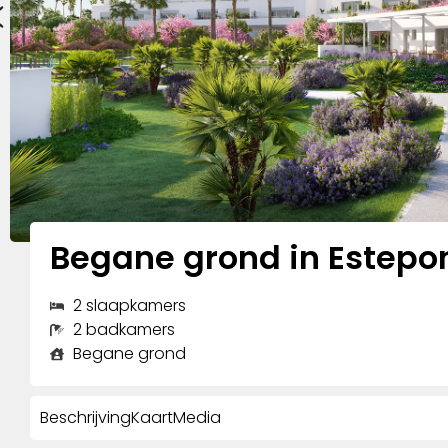
Begane grond in Estepo
2 slaapkamers
2 badkamers
Begane grond
Beschrijving
Kaart
Media