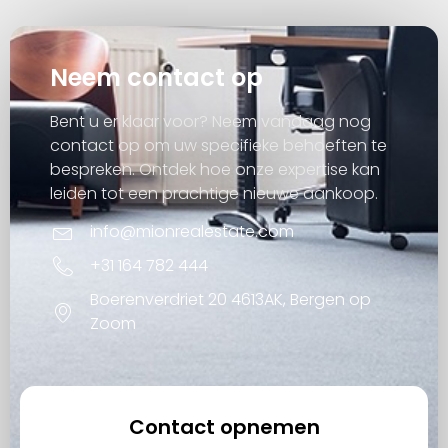
Neem contact op
Bent u er klaar voor? Neem vandaag nog
contact op om uw specifieke behoeften te
bespreken. Ontdek hoe onze expertise kan
leiden tot een prachtige nieuwe aankoop.
info@mionrealestate.com
+31 164 782 444
Boerenverdriet 20 4613AK, Bergen op
Zoom
Contact opnemen