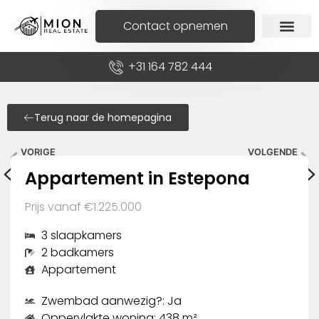
Contact opnemen
+31 164 782 444
Terug naar de homepagina
VORIGE
VOLGENDE
Appartement in Las Lagunas de Mijas
Penthouse in Estepona
Appartement in Estepona
Prijs vanaf €1.225.000
3 slaapkamers
2 badkamers
Appartement
Zwembad aanwezig?: Ja
Oppervlakte woning: 438 m²