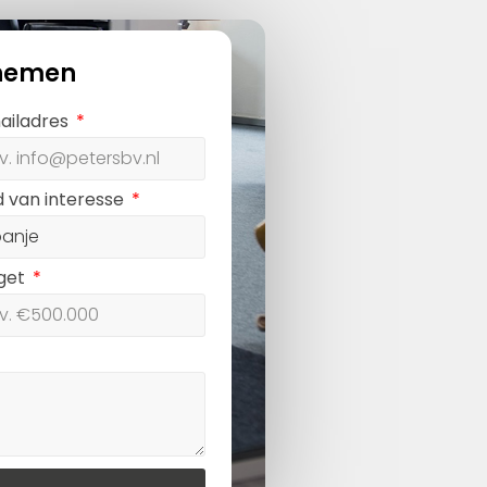
nemen
ailadres
d van interesse
get