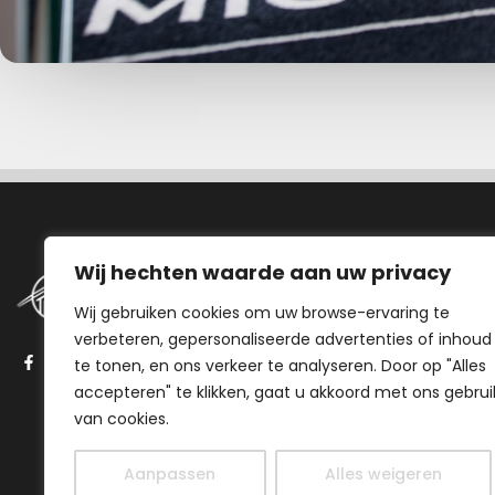
Navigatie
Wij hechten waarde aan uw privacy
Wij gebruiken cookies om uw browse-ervaring te
Aanbod
verbeteren, gepersonaliseerde advertenties of inhoud
Stappenplan
te tonen, en ons verkeer te analyseren. Door op "Alles
Onze aanpak
accepteren" te klikken, gaat u akkoord met ons gebrui
Over ons
van cookies.
Veelgestelde vragen
Aanpassen
Alles weigeren