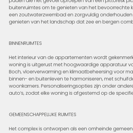
paden die het gevoel oproepen van een pittoresk plaa
buitenruimtes om te genieten van het bevoorrechte k
een zoutwaterzwembad en zorgvuldig onderhouden tu
genieten van het landschap dat zee en bergen comb
BINNENRUIMTES
Het interieur van de appartementen wordt gekenmerkt 
woning is uitgerust met hoogwaardige apparatuur v
Boch, vloerverwarming en klimaatbeheersing voor ma
binnen- en buitenleven te harmoniseren, met schuifd
woonkamers. Personaliseringsopties zijn onder ande
auto’s, zodat elke woning is afgestemd op de specif
GEMEENSCHAPPELIJKE RUIMTES
Het complex is ontworpen als een omheinde gemeensc