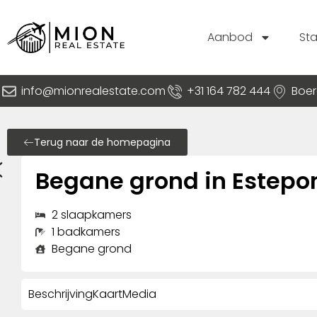
Aanbod
St
info@mionrealestate.com
+31 164 782 444
Boer
Terug naar de homepagina
Begane grond in Estepo
2 slaapkamers
1 badkamers
Begane grond
Beschrijving
Kaart
Media