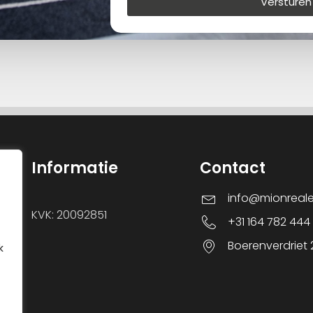
Versturen
Informatie
Contact
info@mionreal
KVK: 20092851
+31 164 782 444
Boerenverdriet
k