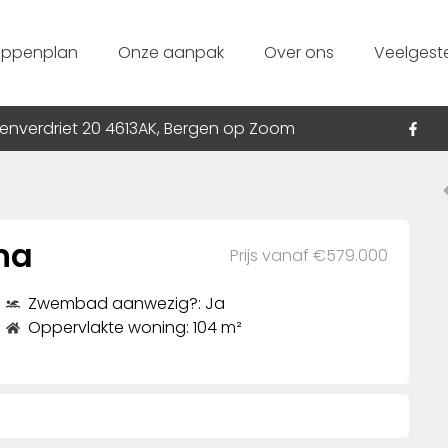
appenplan
Onze aanpak
Over ons
Veelgest
enverdriet 20 4613AK, Bergen op Zoom
na
Prijs vanaf €579.000
Zwembad aanwezig?: Ja
Oppervlakte woning: 104 m²