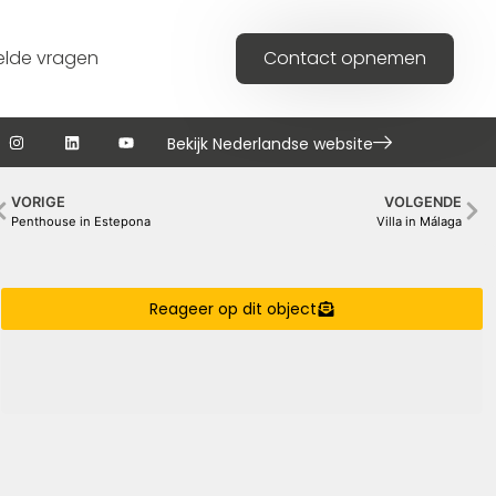
elde vragen
Contact opnemen
Bekijk Nederlandse website
VORIGE
VOLGENDE
Penthouse in Estepona
Villa in Málaga
Reageer op dit object