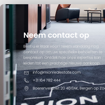
Neem contact op
Bent u er klaar voor? Neem vandaag nog
contact op om uw specifieke behoeften te
bespreken. Ontdek hoe onze expertise kan
leiden tot een prachtige nieuwe aankoop.
info@mionrealestate.com
+31 164 782 444
Boerenverdriet 20 4613AK, Bergen op Z