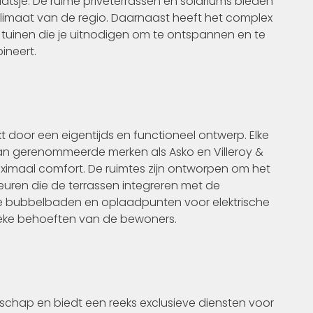
tsje. De ruime privéterrassen en solariums bieden
limaat van de regio. Daarnaast heeft het complex
inen die je uitnodigen om te ontspannen en te
ineert.
door een eigentijds en functioneel ontwerp. Elke
an gerenommeerde merken als Asko en Villeroy &
ximaal comfort. De ruimtes zijn ontworpen om het
euren die de terrassen integreren met de
re bubbelbaden en oplaadpunten voor elektrische
ieke behoeften van de bewoners.
hap en biedt een reeks exclusieve diensten voor