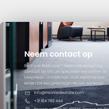
Neem contact op
Bent u er klaar voor? Neem vandaag nog
contact op om uw specifieke behoeften te
bespreken. Ontdek hoe onze expertise kan
leiden tot een prachtige nieuwe aankoop.
info@mionrealestate.com
+31 164 782 444