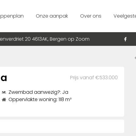
appenplan
Onze aanpak
Over ons
Veelgest
enverdriet 20 4613AK, Bergen op Zoom
na
Prijs vanaf €533.000
Zwembad aanwezig?: Ja
Oppervlakte woning: 118 m²