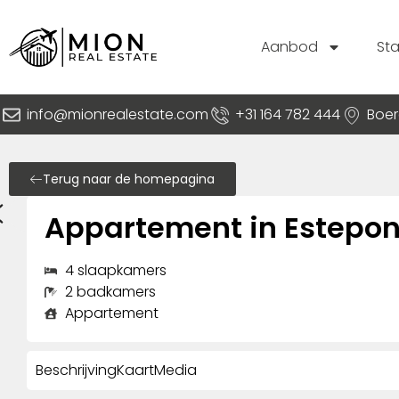
Aanbod
St
info@mionrealestate.com
+31 164 782 444
Boer
Terug naar de homepagina
Appartement in Estepo
4 slaapkamers
2 badkamers
Appartement
Beschrijving
Kaart
Media