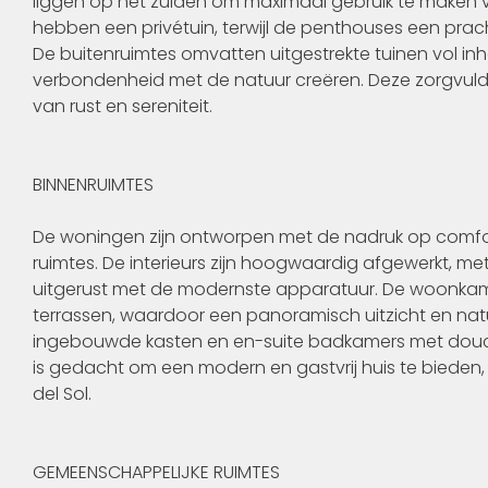
liggen op het zuiden om maximaal gebruik te maken v
hebben een privétuin, terwijl de penthouses een prach
De buitenruimtes omvatten uitgestrekte tuinen vol inh
verbondenheid met de natuur creëren. Deze zorgvu
van rust en sereniteit.
BINNENRUIMTES
De woningen zijn ontworpen met de nadruk op comfort 
ruimtes. De interieurs zijn hoogwaardig afgewerkt, me
uitgerust met de modernste apparatuur. De woonkame
terrassen, waardoor een panoramisch uitzicht en natuurl
ingebouwde kasten en en-suite badkamers met douches
is gedacht om een modern en gastvrij huis te bieden
del Sol.
GEMEENSCHAPPELIJKE RUIMTES