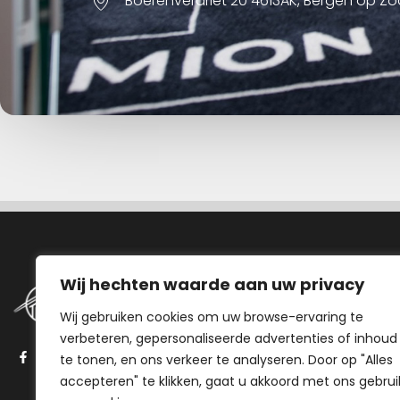
Boerenverdriet 20 4613AK, Bergen op Z
Navigatie
Wij hechten waarde aan uw privacy
Wij gebruiken cookies om uw browse-ervaring te
Aanbod
verbeteren, gepersonaliseerde advertenties of inhoud
Stappenplan
te tonen, en ons verkeer te analyseren. Door op "Alles
Onze aanpak
accepteren" te klikken, gaat u akkoord met ons gebrui
Over ons