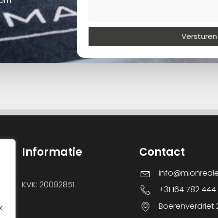
oom
Versturen
Informatie
Contact
info@mionreal
KVK: 20092851
+31 164 782 444
Boerenverdriet
k