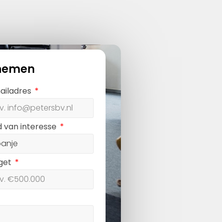
nemen
ailadres
d van interesse
get