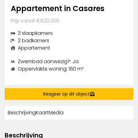
Appartement in Casares
Prijs vanaf €620.000
3 slaapkamers
2 badkamers
Appartement
Zwembad aanwezig?: Ja
Oppervlakte woning: 160 m²
Reageer op dit object
Beschrijving
Kaart
Media
Beschrijving