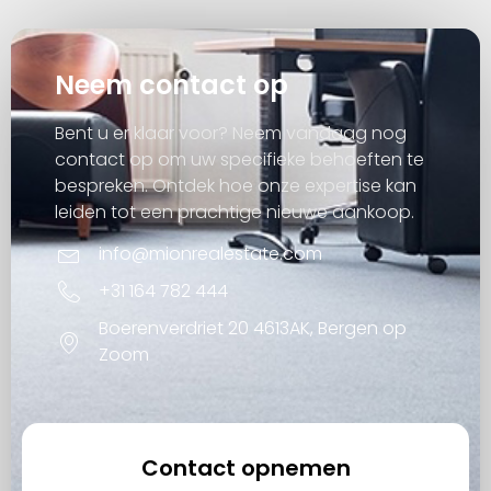
Neem contact op
Bent u er klaar voor? Neem vandaag nog
contact op om uw specifieke behoeften te
bespreken. Ontdek hoe onze expertise kan
leiden tot een prachtige nieuwe aankoop.
info@mionrealestate.com
+31 164 782 444
Boerenverdriet 20 4613AK, Bergen op
Zoom
Contact opnemen