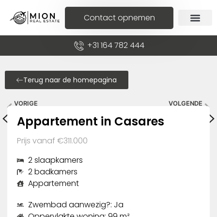
Contact opnemen
+31 164 782 444
Terug naar de homepagina
VORIGE
VOLGENDE
Appartement in Casares
Rijtjeshuis in Marbella
Appartement in Casares
Prijs vanaf €311.000
2 slaapkamers
2 badkamers
Appartement
Zwembad aanwezig?: Ja
Oppervlakte woning: 99 m²