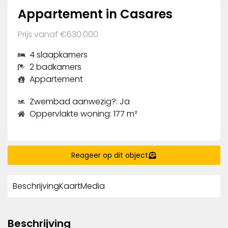
Appartement in Casares
Prijs vanaf €630.000
4 slaapkamers
2 badkamers
Appartement
Zwembad aanwezig?: Ja
Oppervlakte woning: 177 m²
Reageer op dit object
Beschrijving
Kaart
Media
Beschrijving