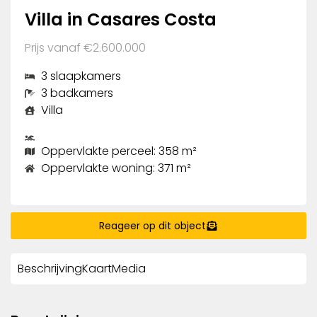
Villa in Casares Costa
Prijs vanaf €2.600.000
3 slaapkamers
3 badkamers
Villa
Oppervlakte perceel: 358 m²
Oppervlakte woning: 371 m²
Reageer op dit object
Beschrijving
Kaart
Media