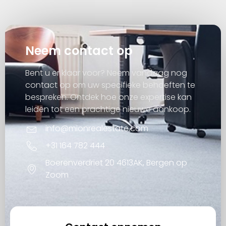
Neem contact op
Bent u er klaar voor? Neem vandaag nog
contact op om uw specifieke behoeften te
bespreken. Ontdek hoe onze expertise kan
leiden tot een prachtige nieuwe aankoop.
info@mionrealestate.com
+31 164 782 444
Boerenverdriet 20 4613AK, Bergen op
Zoom