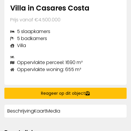
Villa in Casares Costa
Prijs vanaf €4.500.000
5 slaapkamers
5 badkamers
Villa
Oppervlakte perceel: 1690 m²
Oppervlakte woning: 655 m²
Reageer op dit object
Beschrijving
Kaart
Media