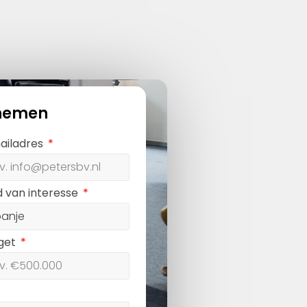
nemen
ailadres
d van interesse
get