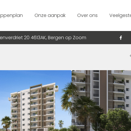
appenplan
Onze aanpak
Over ons
Veelgest
enverdriet 20 4613AK, Bergen op Zoom