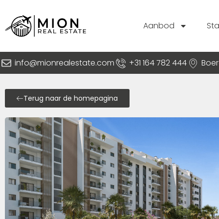
Aanbod
St
info@mionrealestate.com
+31 164 782 444
Boer
Terug naar de homepagina