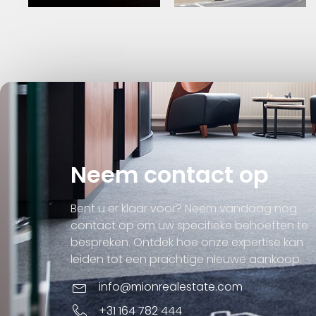
Neem contact op
Bent u er klaar voor? Neem vandaag nog
contact op om uw specifieke behoeften te
bespreken. Ontdek hoe onze expertise kan
leiden tot een prachtige nieuwe aankoop.
info@mionrealestate.com
+31 164 782 444