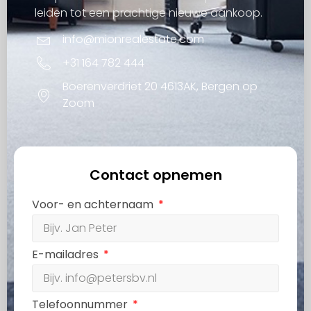
leiden tot een prachtige nieuwe aankoop.
info@mionrealestate.com
+31 164 782 444
Boerenverdriet 20 4613AK, Bergen op
Zoom
Contact opnemen
Voor- en achternaam
E-mailadres
Telefoonnummer