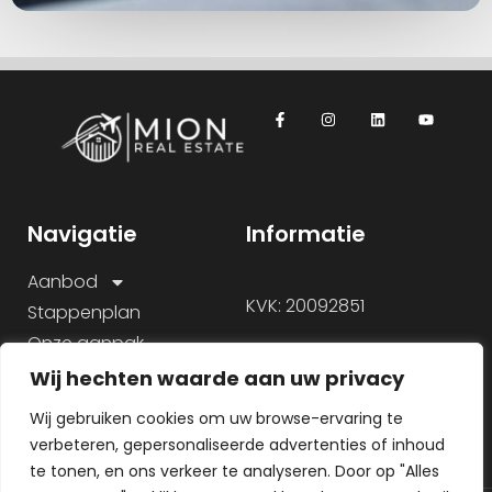
Navigatie
Informatie
Aanbod
KVK: 20092851
Stappenplan
Onze aanpak
Over ons
Wij hechten waarde aan uw privacy
Veelgestelde vragen
Wij gebruiken cookies om uw browse-ervaring te
verbeteren, gepersonaliseerde advertenties of inhoud
te tonen, en ons verkeer te analyseren. Door op "Alles