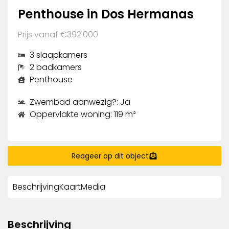
Penthouse in Dos Hermanas
Prijs vanaf €392.000
3 slaapkamers
2 badkamers
Penthouse
Zwembad aanwezig?: Ja
Oppervlakte woning: 119 m²
Reageer op dit object
Beschrijving
Kaart
Media
Beschrijving