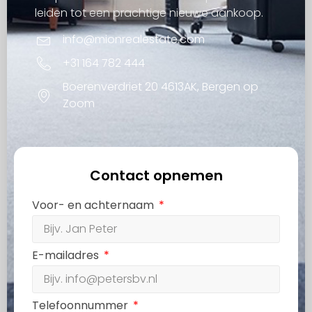
leiden tot een prachtige nieuwe aankoop.
info@mionrealestate.com
+31 164 782 444
Boerenverdriet 20 4613AK, Bergen op
Zoom
Contact opnemen
Voor- en achternaam
E-mailadres
Telefoonnummer