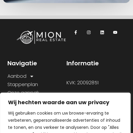
Navigatie
Informatie
Aanbod
KVK: 20092851
Stappenplan
Onze aanpak
Over ons
Wij hechten waarde aan uw privacy
Veelgestelde vragen
Wij gebruiken cookies om uw browse-ervaring te
verbeteren, gepersonaliseerde advertenties of inhoud
te tonen, en ons verkeer te analyseren. Door op "Alles