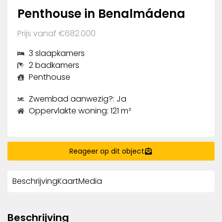
Penthouse in Benalmádena
Prijs vanaf €682.000
3 slaapkamers
2 badkamers
Penthouse
Zwembad aanwezig?: Ja
Oppervlakte woning: 121 m²
Reageer op dit object
Beschrijving
Kaart
Media
Beschrijving