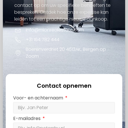
contact op om uw specifieke behoeften te
bespreken. Ontdek hoe onze expertise kan
leiden tot een prachtige nieuwe aankoop.
info@mionrealestate.com
+31 164 782 444
Boerenverdriet 20 4613AK, Bergen op
Zoom
Contact opnemen
Voor- en achternaam
E-mailadres