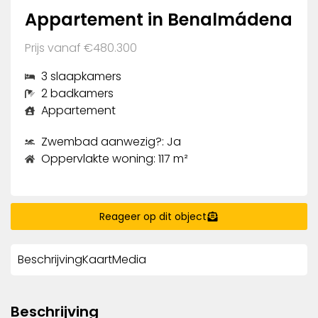
Appartement in Benalmádena
Prijs vanaf €480.300
3 slaapkamers
2 badkamers
Appartement
Zwembad aanwezig?: Ja
Oppervlakte woning: 117 m²
Reageer op dit object
Beschrijving
Kaart
Media
Beschrijving