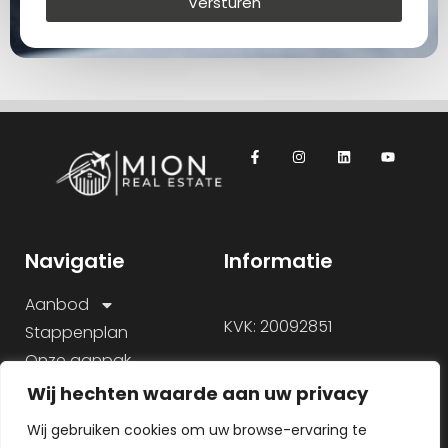
Versturen
Navigatie
Informatie
Aanbod
KVK: 20092851
Stappenplan
Onze aanpak
Over ons
Wij hechten waarde aan uw privacy
Veelgestelde vragen
Wij gebruiken cookies om uw browse-ervaring te