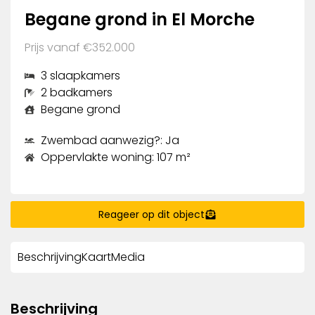
Begane grond in El Morche
Prijs vanaf €352.000
3 slaapkamers
2 badkamers
Begane grond
Zwembad aanwezig?: Ja
Oppervlakte woning: 107 m²
Reageer op dit object
Beschrijving
Kaart
Media
Beschrijving