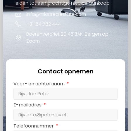
leiden tot een prachtige nieuwe aankoop.
info@mionrealestate.com
+31 164 782 444
Boerenverdriet 20 4613AK, Bergen op
Zoom
Contact opnemen
Voor- en achternaam
E-mailadres
Telefoonnummer