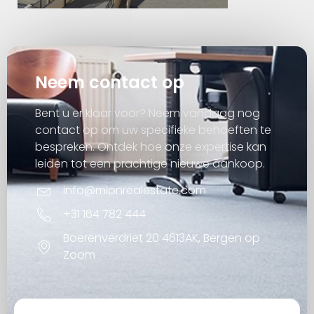
Neem contact op
Bent u er klaar voor? Neem vandaag nog
contact op om uw specifieke behoeften te
bespreken. Ontdek hoe onze expertise kan
leiden tot een prachtige nieuwe aankoop.
info@mionrealestate.com
+31 164 782 444
Boerenverdriet 20 4613AK, Bergen op
Zoom