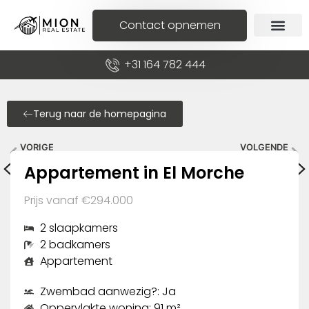
Contact opnemen
+31 164 782 444
Terug naar de homepagina
VORIGE
VOLGENDE
Appartement in El Morche
Begane grond in El Morche
Appartement in El Morche
Prijs vanaf €294.000
2 slaapkamers
2 badkamers
Appartement
Zwembad aanwezig?: Ja
Oppervlakte woning: 91 m²