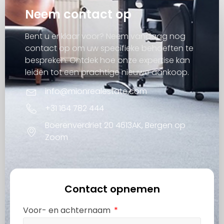
Neem contact op
Bent u er klaar voor? Neem vandaag nog
contact op om uw specifieke behoeften te
bespreken. Ontdek hoe onze expertise kan
leiden tot een prachtige nieuwe aankoop.
info@mionrealestate.com
+31 164 782 444
Boerenverdriet 20 4613AK, Bergen op
Zoom
Contact opnemen
Voor- en achternaam