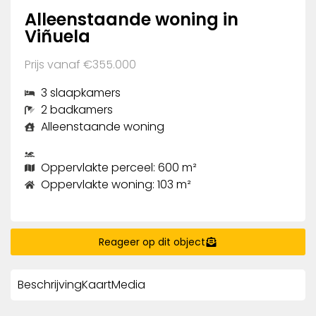
Alleenstaande woning in
Viñuela
Prijs vanaf €355.000
3 slaapkamers
2 badkamers
Alleenstaande woning
Oppervlakte perceel: 600 m²
Oppervlakte woning: 103 m²
Reageer op dit object
Beschrijving
Kaart
Media