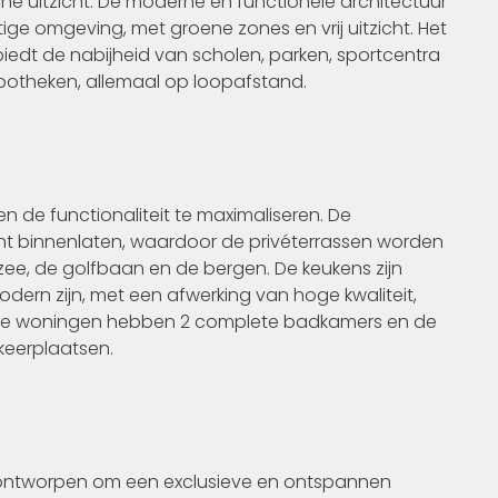
he uitzicht. De moderne en functionele architectuur
ige omgeving, met groene zones en vrij uitzicht. Het
biedt de nabijheid van scholen, parken, sportcentra
potheken, allemaal op loopafstand.
n de functionaliteit te maximaliseren. De
ht binnenlaten, waardoor de privéterrassen worden
zee, de golfbaan en de bergen. De keukens zijn
modern zijn, met een afwerking van hoge kwaliteit,
Alle woningen hebben 2 complete badkamers en de
keerplaatsen.
n ontworpen om een exclusieve en ontspannen