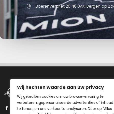
Boerenverdriet 20 4613AK, Bergen op Z
Navigatie
Wij hechten waarde aan uw privacy
Wij gebruiken cookies om uw browse-ervaring te
Aanbod
verbeteren, gepersonaliseerde advertenties of inhoud
Stappenplan
te tonen, en ons verkeer te analyseren. Door op "Alles
Onze aanpak