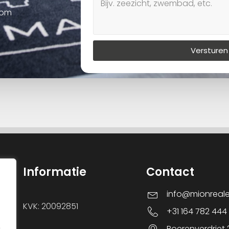
oom
Versturen
Informatie
Contact
info@mionreal
KVK: 20092851
+31 164 782 444
Boerenverdriet