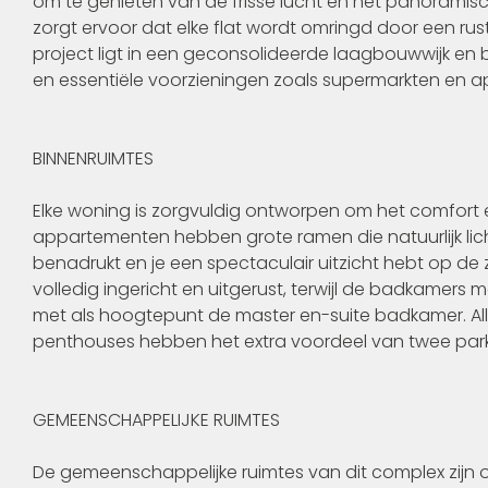
om te genieten van de frisse lucht en het panoramisc
zorgt ervoor dat elke flat wordt omringd door een rust
project ligt in een geconsolideerde laagbouwwijk en 
en essentiële voorzieningen zoals supermarkten en a
BINNENRUIMTES
Elke woning is zorgvuldig ontworpen om het comfort e
appartementen hebben grote ramen die natuurlijk lic
benadrukt en je een spectaculair uitzicht hebt op de 
volledig ingericht en uitgerust, terwijl de badkamers 
met als hoogtepunt de master en-suite badkamer. 
penthouses hebben het extra voordeel van twee par
GEMEENSCHAPPELIJKE RUIMTES
De gemeenschappelijke ruimtes van dit complex zij