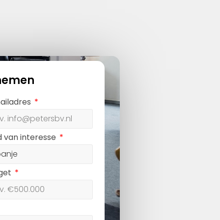
nemen
ailadres
d van interesse
get