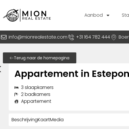
Aanbod
St
info@mionrealestate.com
+31 164 782 444
Boer
Terug naar de homepagina
Appartement in Estepo
3 slaapkamers
2 badkamers
Appartement
Beschrijving
Kaart
Media