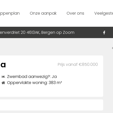
appenplan
Onze aanpak
Over ons
Veelgest
enverdriet 20 4613AK, Bergen op Zoom
na
Prijs vanaf €850.000
Zwembad aanwezig?: Ja
Oppervlakte woning: 383 m²