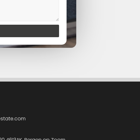
estate.com
 20 4613AK, Bergen op Zoom