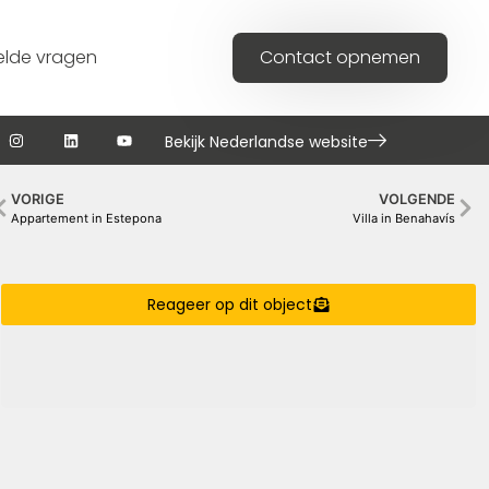
elde vragen
Contact opnemen
Bekijk Nederlandse website
VORIGE
VOLGENDE
Appartement in Estepona
Villa in Benahavís
Reageer op dit object