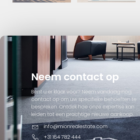
Neem contact op
Bent u er klaar voor? Neem vandaag nog
contact op om uw specifieke behoeften te
bespreken. Ontdek hoe onze expertise kan
leiden tot een prachtige nieuwe aankoop.
info@mionrealestate.com
+31 164 782 444