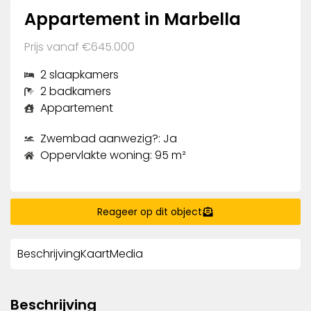
Appartement in Marbella
Prijs vanaf €645.000
2 slaapkamers
2 badkamers
Appartement
Zwembad aanwezig?: Ja
Oppervlakte woning: 95 m²
Reageer op dit object
Beschrijving
Kaart
Media
Beschrijving