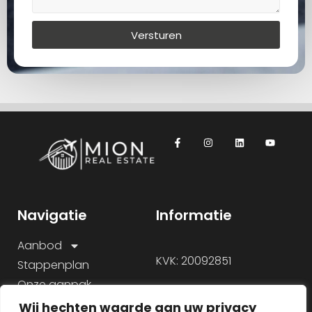
Versturen
Navigatie
Informatie
Aanbod
KVK: 20092851
Stappenplan
Onze aanpak
Over ons
Wij hechten waarde aan uw privacy