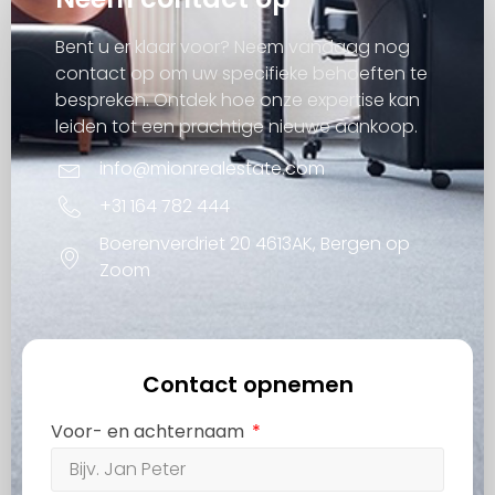
Bent u er klaar voor? Neem vandaag nog
contact op om uw specifieke behoeften te
bespreken. Ontdek hoe onze expertise kan
leiden tot een prachtige nieuwe aankoop.
info@mionrealestate.com
+31 164 782 444
Boerenverdriet 20 4613AK, Bergen op
Zoom
Contact opnemen
Voor- en achternaam