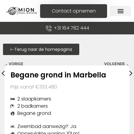
Contact opnemen
+31 164 782 444
Terug naar de homepagina
VORIGE
VOLGENDE
Appartement in Cuevas del Almanzora
Appartement in Marbella
Begane grond in Marbella
Prijs vanaf €333.480
2 slaapkamers
2 badkamers
Begane grond
Zwembad aanwezig?: Ja
Oppervlakte woning: 101 m²