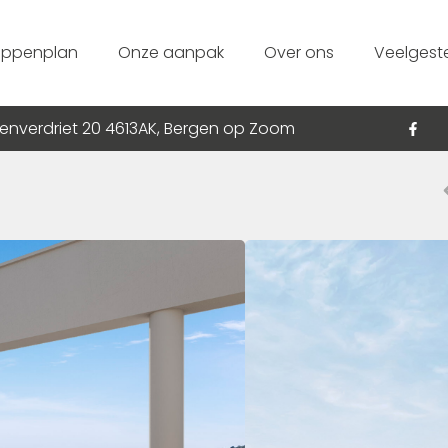
appenplan
Onze aanpak
Over ons
Veelgest
enverdriet 20 4613AK, Bergen op Zoom