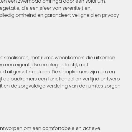
ten een zwembad omringd door een solarium,
etatie, die een sfeer van sereniteit en
volledig omheind en garandeert veiligheid en privacy
maximaliseren, met ruime woonkamers die uitkomen
n een eigentijdse en elegante stijl, met
uitgeruste keukens. De slaapkamers zijn ruim en
rwijl de badkamers een functioneel en verfijnd ontwerp
t en de zorgvuldige verdeling van de ruimtes zorgen
 ontworpen om een comfortabele en actieve