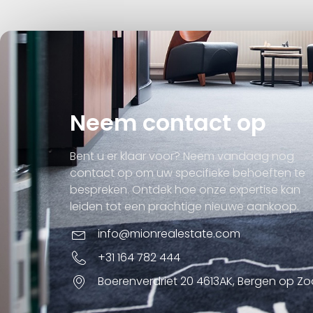
Neem contact op
Bent u er klaar voor? Neem vandaag nog
contact op om uw specifieke behoeften te
bespreken. Ontdek hoe onze expertise kan
leiden tot een prachtige nieuwe aankoop.
info@mionrealestate.com
+31 164 782 444
Boerenverdriet 20 4613AK, Bergen op Z