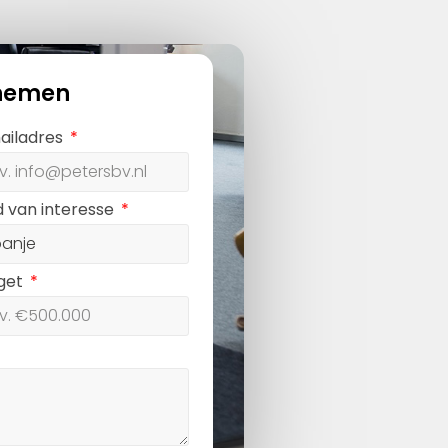
nemen
ailadres
d van interesse
get