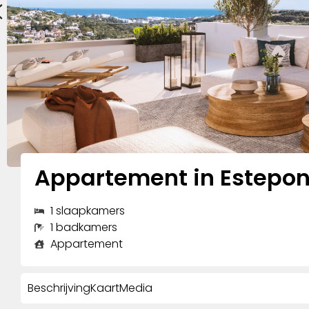
Appartement in Estepo
1 slaapkamers
1 badkamers
Appartement
Beschrijving
Kaart
Media