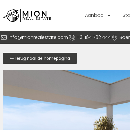
Aanbod
St
info@mionrealestate.com
+31 164 782 444
Boer
Terug naar de homepagina