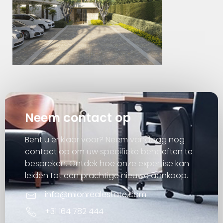
Neem contact op
Bent u er klaar voor? Neem vandaag nog
contact op om uw specifieke behoeften te
bespreken. Ontdek hoe onze expertise kan
leiden tot een prachtige nieuwe aankoop.
info@mionrealestate.com
+31 164 782 444