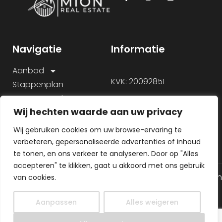
Navigatie
Informatie
Aanbod
KVK: 20092851
Stappenplan
Onze aanpak
Wij hechten waarde aan uw privacy
Over ons
Veelgestelde vragen
Wij gebruiken cookies om uw browse-ervaring te
verbeteren, gepersonaliseerde advertenties of inhoud
te tonen, en ons verkeer te analyseren. Door op "Alles
accepteren" te klikken, gaat u akkoord met ons gebruik
© 2026 Alle rechten gereserveerd
Algemene voorwaarden
van cookies.
Gemaakt door
Privacy Policy
MHS Media
Aanpassen
Alles weigeren
NL