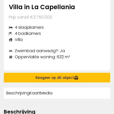
Villa in La Capellania
Prijs vanaf €3.750.000
4 slaapkamers
4 badkamers
Villa
Zwembad aanwezig?: Ja
Oppervlakte woning: 632 m²
Reageer op dit object
Beschrijving
Kaart
Media
Beschrijving