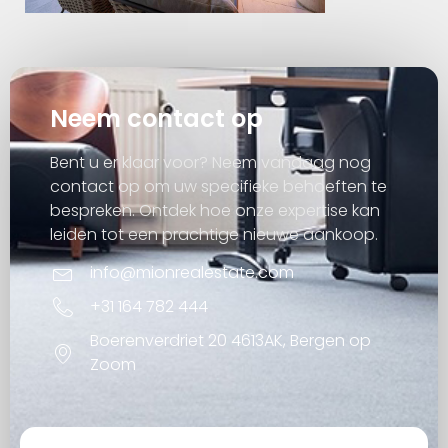
Neem contact op
Bent u er klaar voor? Neem vandaag nog
contact op om uw specifieke behoeften te
bespreken. Ontdek hoe onze expertise kan
leiden tot een prachtige nieuwe aankoop.
info@mionrealestate.com
+31 164 782 444
Boerenverdriet 20 4613AK, Bergen op
Zoom