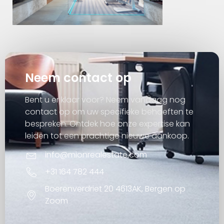
Neem contact op
Bent u er klaar voor? Neem vandaag nog
contact op om uw specifieke behoeften te
bespreken. Ontdek hoe onze expertise kan
leiden tot een prachtige nieuwe aankoop.
info@mionrealestate.com
+31 164 782 444
Boerenverdriet 20 4613AK, Bergen op
Zoom