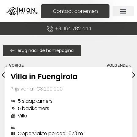
Contact opnemen
+31 164 782 444
Terug naar de homepagina
VORIGE
VOLGENDE
Appartement in Benahavís
Penthouse in La Gaspara
Villa in Fuengirola
Prijs vanaf €3.200.000
5 slaapkamers
5 badkamers
Villa
Oppervlakte perceel: 673 m²