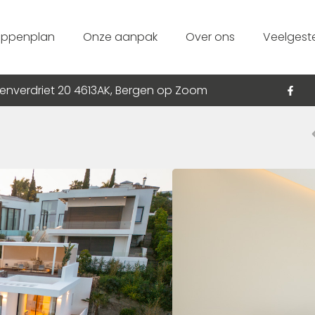
appenplan
Onze aanpak
Over ons
Veelgest
enverdriet 20 4613AK, Bergen op Zoom