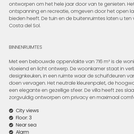
ontworpen om het hele jaar door van te genieten. H
ontspanning en recreatie, omgeven door het open la
bieden heeft. De tuin en de buitenruimtes laten u ten
Costa del Sol.
BINNENRUIMTES
Met een bebouwde oppervlakte van 716 m² is de woni
vloeiend en licht ontwerp. De woonkamer staat in v
designkeuken, in een ruimte waar de schuifdeuren van
doen vervagen. Het neutrale kleurenpalet, de hoogwa
een elegante en gezellige sfeer. De villa heeft zes 
zorgvuldig ontworpen om privacy en maximaal comfo
City views
Floor: 3
Near sea
Alarm