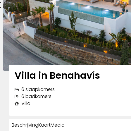
Villa in Benahavís
6 slaapkamers
6 badkamers
Villa
Beschrijving
Kaart
Media