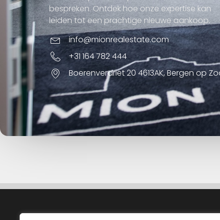
bespreken. Ontdek hoe onze expertise kan
leiden tot een prachtige nieuwe aankoop.
info@mionrealestate.com
+31 164 782 444
Boerenverdriet 20 4613AK, Bergen op Z