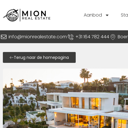
Aanbod
St
info@mionrealestate.com
+31 164 782 444
Boer
Terug naar de homepagina