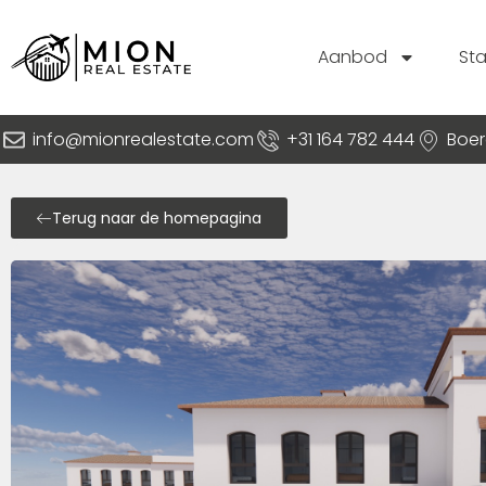
Aanbod
St
info@mionrealestate.com
+31 164 782 444
Boer
Terug naar de homepagina