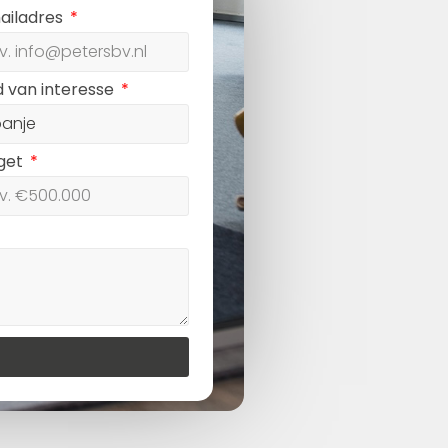
ailadres
d van interesse
get