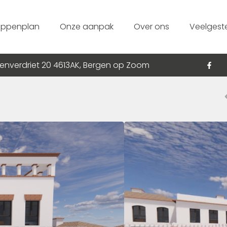
appenplan
Onze aanpak
Over ons
Veelgest
enverdriet 20 4613AK, Bergen op Zoom