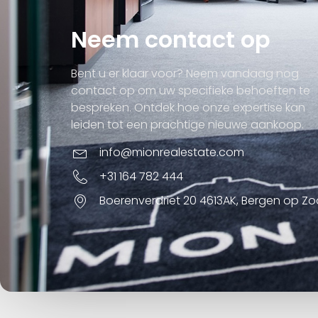
Neem contact op
Bent u er klaar voor? Neem vandaag nog
contact op om uw specifieke behoeften te
bespreken. Ontdek hoe onze expertise kan
leiden tot een prachtige nieuwe aankoop.
info@mionrealestate.com
+31 164 782 444
Boerenverdriet 20 4613AK, Bergen op Z