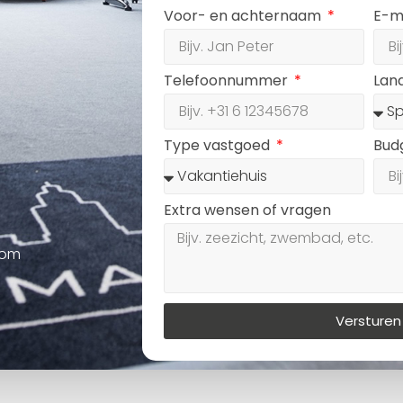
Voor- en achternaam
E-m
Telefoonnummer
Lan
Type vastgoed
Bud
Extra wensen of vragen
oom
Versturen