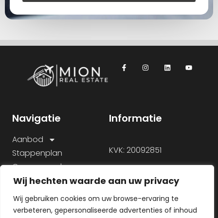
Navigatie
Informatie
Aanbod
KVK: 20092851
Stappenplan
Onze aanpak
Wij hechten waarde aan uw privacy
Over ons
Veelgestelde vragen
Wij gebruiken cookies om uw browse-ervaring te
verbeteren, gepersonaliseerde advertenties of inhoud