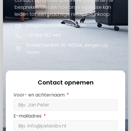
contact op om uw specifieke behoeften te
bespreken. Ontdek hoe onze expertise kan
leiden tot een prachtige nieuwe aankoop.
info@mionrealestate.com
+31 164 782 444
Boerenverdriet 20 4613AK, Bergen op
Zoom
Contact opnemen
Voor- en achternaam
E-mailadres