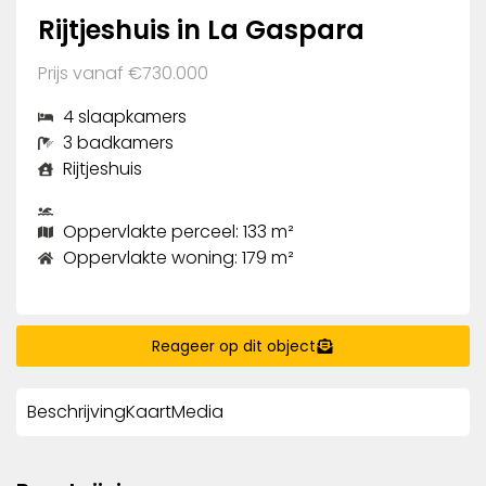
Rijtjeshuis in La Gaspara
Prijs vanaf €730.000
4 slaapkamers
3 badkamers
Rijtjeshuis
Oppervlakte perceel: 133 m²
Oppervlakte woning: 179 m²
Reageer op dit object
Beschrijving
Kaart
Media