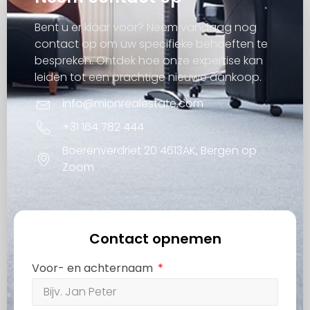
Bent u er klaar voor? Neem vandaag nog
contact op om uw specifieke behoeften te
bespreken. Ontdek hoe onze expertise kan
leiden tot een prachtige nieuwe aankoop.
info@mionrealestate.com
+31 164 782 444
Boerenverdriet 20 4613AK, Bergen op
Zoom
Contact opnemen
Voor- en achternaam