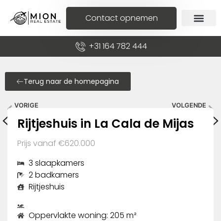
Contact opnemen
+31 164 782 444
Terug naar de homepagina
VORIGE
VOLGENDE
Appartement in Fuengirola
Begane grond in Buenas Noches
Rijtjeshuis in La Cala de Mijas
Prijs vanaf €620.000
3 slaapkamers
2 badkamers
Rijtjeshuis
Oppervlakte woning: 205 m²