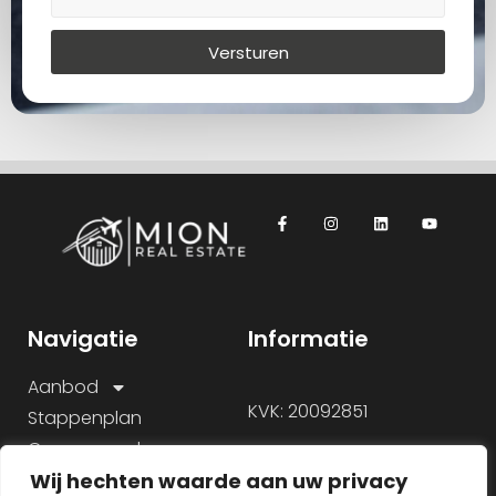
Versturen
Navigatie
Informatie
Aanbod
KVK: 20092851
Stappenplan
Onze aanpak
Wij hechten waarde aan uw privacy
Over ons