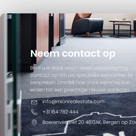
Neem contact op
Bent u er klaar voor? Neem vandaag nog
contact op om uw specifieke behoeften te
bespreken. Ontdek hoe onze expertise kan
leiden tot een prachtige nieuwe aankoop.
info@mionrealestate.com
+31 164 782 444
Boerenverdriet 20 4613AK, Bergen op Z