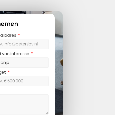
nemen
ailadres
d van interesse
get