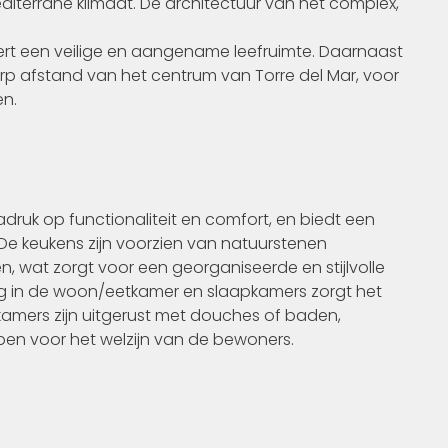
iterrane klimaat. De architectuur van het complex,
ert een veilige en aangename leefruimte. Daarnaast
orp afstand van het centrum van Torre del Mar, voor
en.
druk op functionaliteit en comfort, en biedt een
. De keukens zijn voorzien van natuurstenen
 wat zorgt voor een georganiseerde en stijlvolle
ning in de woon/eetkamer en slaapkamers zorgt het
amers zijn uitgerust met douches of baden,
rpen voor het welzijn van de bewoners.