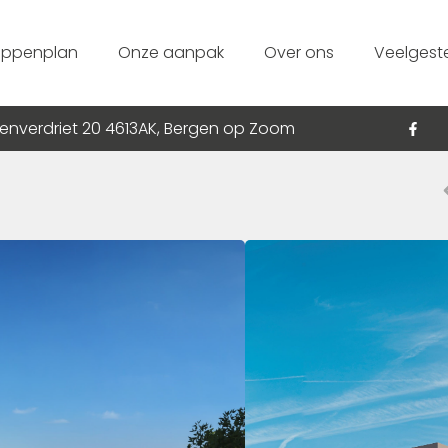
appenplan
Onze aanpak
Over ons
Veelgest
enverdriet 20 4613AK, Bergen op Zoom