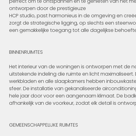
perfect om te ontspannen en te genieten van het med
ontworpen door de prestigieuze
HCP studio, past harmonieus in de omgeving en creë
zorgt de strategische ligging, op slechts een steenw
een gemakkelijke toegang tot alle dagelijkse behoeft
BINNENRUIMTES
Het interieur van de woningen is ontworpen met de na
uitstekende indeling die ruimte en licht maximaliseert
werkbladen en alle slaapkamers hebben inbouwkasten,
sfeer. De installatie van gekanaliseerde airconditio
hele jaar door voor een aangenaam klimaat. De badk
afhankelijk van de voorkeur, zodat elk detail is ontwo
GEMEENSCHAPPELIJKE RUIMTES