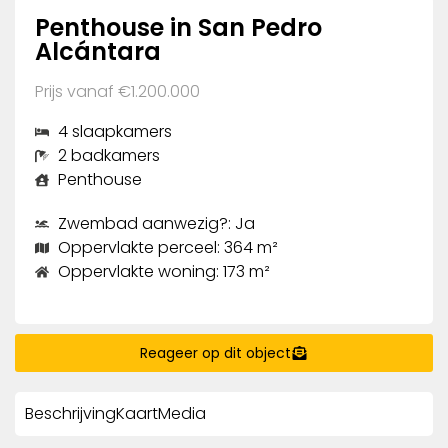
Penthouse in San Pedro
Alcántara
Prijs vanaf €1.200.000
4 slaapkamers
2 badkamers
Penthouse
Zwembad aanwezig?: Ja
Oppervlakte perceel: 364 m²
Oppervlakte woning: 173 m²
Reageer op dit object
Beschrijving
Kaart
Media