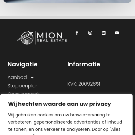
Navigatie
Informatie
Aanbod
KVK: 20092851
Stappenplan
Onze aanpak
Over ons
Wij hechten waarde aan uw privacy
Veelgestelde vragen
Wij gebruiken cookies om uw browse-ervaring te
verbeteren, gepersonaliseerde advertenties of inhoud
te tonen, en ons verkeer te analyseren. Door op "Alles