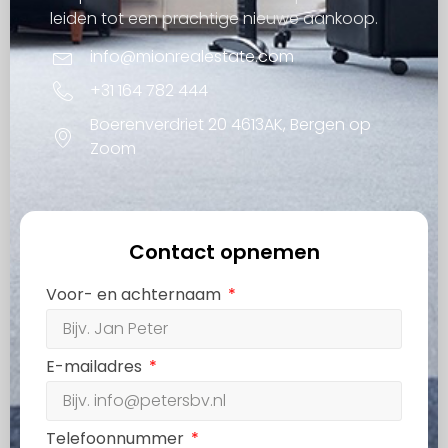
leiden tot een prachtige nieuwe aankoop.
info@mionrealestate.com
+31 164 782 444
Boerenverdriet 20 4613AK, Bergen op
Zoom
Contact opnemen
Voor- en achternaam
E-mailadres
Telefoonnummer