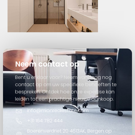
Neem contact op
Bent u er klaar voor? Neem vandaag nog
contact op om uw specifieke behoeften te
bespreken. Ontdek hoe onze expertise kan
leiden tot een prachtige nieuwe aankoop.
info@mionrealestate.com
+31 164 782 444
Boerenverdriet 20 4613AK, Bergen op