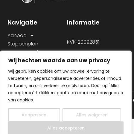
Navigatie
Informatie
Aanbod
KVK: 20092851
Stappenplan
Onze aanpak
Wij hechten waarde aan uw privacy
Over ons
Veelgestelde vragen
Wij gebruiken cookies om uw browse-ervaring te
verbeteren, gepersonaliseerde advertenties of inhoud
te tonen, en ons verkeer te analyseren. Door op "Alles
accepteren" te klikken, gaat u akkoord met ons gebruik
© 2026 Alle rechten gereserveerd
Algemene voorwaarden
van cookies.
Gemaakt door
Privacy Policy
MHS Media
Aanpassen
Alles weigeren
NL
Alles accepteren