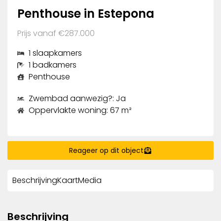
Penthouse in Estepona
Prijs vanaf €287.000
1 slaapkamers
1 badkamers
Penthouse
Zwembad aanwezig?: Ja
Oppervlakte woning: 67 m²
Reageer op dit object
Beschrijving
Kaart
Media
Beschrijving