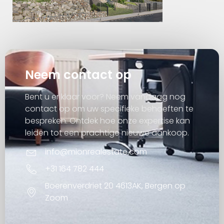
Neem contact op
Bent u er klaar voor? Neem vandaag nog
contact op om uw specifieke behoeften te
bespreken. Ontdek hoe onze expertise kan
leiden tot een prachtige nieuwe aankoop.
info@mionrealestate.com
+31 164 782 444
Boerenverdriet 20 4613AK, Bergen op
Zoom