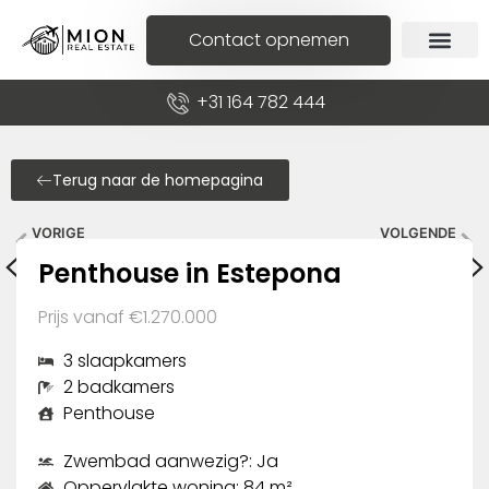
Contact opnemen
+31 164 782 444
Terug naar de homepagina
VORIGE
VOLGENDE
Penthouse in Estepona
Appartement in Las Lagunas de Mijas
Penthouse in Estepona
Prijs vanaf €1.270.000
3 slaapkamers
2 badkamers
Penthouse
Zwembad aanwezig?: Ja
Oppervlakte woning: 84 m²