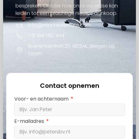
bespreken. Ontdek hoe onze expertise kan
leiden tot een prachtige nieuwe aankoop.
info@mionrealestate.com
+31 164 782 444
Boerenverdriet 20 4613AK, Bergen op
Zoom
Contact opnemen
Voor- en achternaam
E-mailadres