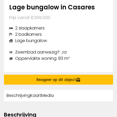
Lage bungalow in Casares
Prijs vanaf €395.000
2 slaapkamers
2 badkamers
Lage bungalow
Zwembad aanwezig?: Ja
Oppervlakte woning: 83 m²
Reageer op dit object
Beschrijving
Kaart
Media
Beschrijving