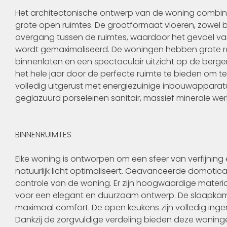
Het architectonische ontwerp van de woning combineer
grote open ruimtes. De grootformaat vloeren, zowel b
overgang tussen de ruimtes, waardoor het gevoel va
wordt gemaximaliseerd. De woningen hebben grote rame
binnenlaten en een spectaculair uitzicht op de berge
het hele jaar door de perfecte ruimte te bieden om t
volledig uitgerust met energiezuinige inbouwapparatuu
geglazuurd porseleinen sanitair, massief minerale w
BINNENRUIMTES
Elke woning is ontworpen om een sfeer van verfijning 
natuurlijk licht optimaliseert. Geavanceerde domotic
controle van de woning. Er zijn hoogwaardige materia
voor een elegant en duurzaam ontwerp. De slaapkame
maximaal comfort. De open keukens zijn volledig ing
Dankzij de zorgvuldige verdeling bieden deze woning