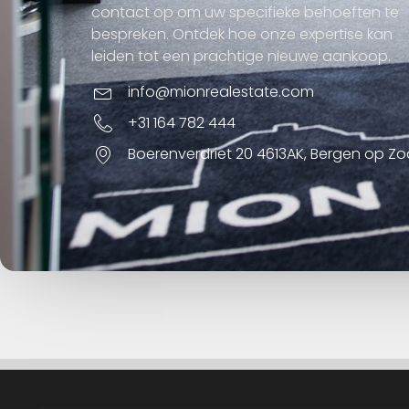
contact op om uw specifieke behoeften te
bespreken. Ontdek hoe onze expertise kan
leiden tot een prachtige nieuwe aankoop.
info@mionrealestate.com
+31 164 782 444
Boerenverdriet 20 4613AK, Bergen op Z