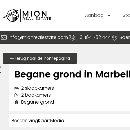
Aanbod
St
info@mionrealestate.com
+31 164 782 444
Boer
Terug naar de homepagina
Begane grond in Marbel
2 slaapkamers
2 badkamers
Begane grond
Beschrijving
Kaart
Media