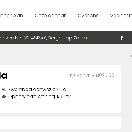
appenplan
Onze aanpak
Over ons
Veelgest
enverdriet 20 4613AK, Bergen op Zoom
la
Prijs vanaf €1.102.500
Zwembad aanwezig?: Ja
Oppervlakte woning: 136 m²