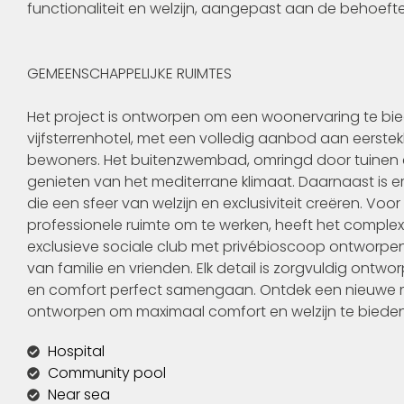
functionaliteit en welzijn, aangepast aan de behoeft
GEMEENSCHAPPELIJKE RUIMTES
Het project is ontworpen om een woonervaring te bied
vijfsterrenhotel, met een volledig aanbod aan eerstekla
bewoners. Het buitenzwembad, omringd door tuinen e
genieten van het mediterrane klimaat. Daarnaast is 
die een sfeer van welzijn en exclusiviteit creëren. Voo
professionele ruimte om te werken, heeft het comple
exclusieve sociale club met privébioscoop ontworpen
van familie en vrienden. Elk detail is zorgvuldig ont
en comfort perfect samengaan. Ontdek een nieuwe man
ontworpen om maximaal comfort en welzijn te bieden
Hospital
Community pool
Near sea