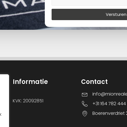
Versturen
Informatie
Contact
info@mionreal
KVK: 20092851
+31 164 782 444
Boerenverdriet
k