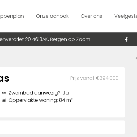
appenplan
Onze aanpak
Over ons
Veelgest
enverdriet 20 4613AK, Bergen op Zoom
as
Prijs vanaf €394.000
Zwembad aanwezig?: Ja
Oppervlakte woning: 84 m²