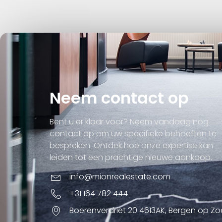
Neem contact op
Bent u er klaar voor? Neem vandaag nog
contact op om uw specifieke behoeften te
bespreken. Ontdek hoe onze expertise kan
leiden tot een prachtige nieuwe aankoop.
info@mionrealestate.com
+31 164 782 444
Boerenverdriet 20 4613AK, Bergen op Z