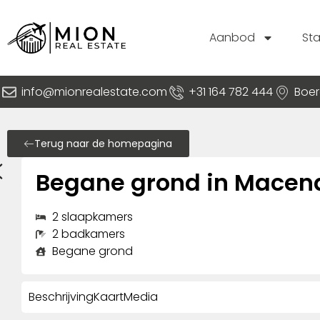
Aanbod
St
info@mionrealestate.com
+31 164 782 444
Boer
Terug naar de homepagina
Begane grond in Macen
2 slaapkamers
2 badkamers
Begane grond
Beschrijving
Kaart
Media