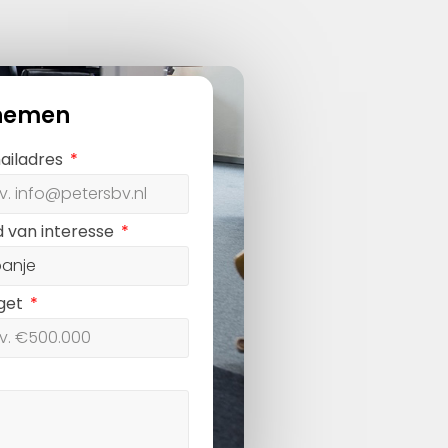
nemen
ailadres
d van interesse
get