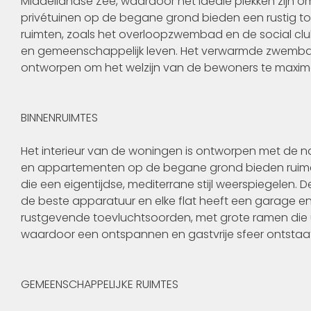
Middellandse Zee, waardoor het ideale plekken zijn o
privétuinen op de begane grond bieden een rustig to
ruimten, zoals het overloopzwembad en de social club 
en gemeenschappelijk leven. Het verwarmde zwembad 
ontworpen om het welzijn van de bewoners te maxima
BINNENRUIMTES
Het interieur van de woningen is ontworpen met de na
en appartementen op de begane grond bieden ruime 
die een eigentijdse, mediterrane stijl weerspiegelen. 
de beste apparatuur en elke flat heeft een garage en
rustgevende toevluchtsoorden, met grote ramen die uit
waardoor een ontspannen en gastvrije sfeer ontstaat
GEMEENSCHAPPELIJKE RUIMTES