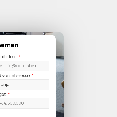
nemen
ailadres
d van interesse
get