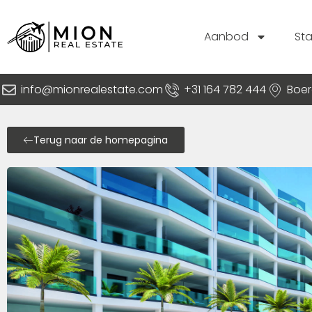
Aanbod
St
info@mionrealestate.com
+31 164 782 444
Boer
Terug naar de homepagina