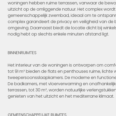
woningen hebben ruime terrassen, vanwaar de be
uitzicht op de omliggende natuur. Het complex word
gemeenschappelijk zwembad, ideaal om te ontspann
complex garandeert de privacy en veiligheid van de 
omgeving. Daarnaast biedt de locatie dicht bij winkel
nodig hebt op slechts enkele minuten afstand ligt.
BINNENRUIMTES
Het interieur van de woningen is ontworpen om comfo
tot 91 m² bieden de flats en penthouses ruime, lichte w
tweepersoonsslaapkamers. De moderne en functionele
De badkamers, met vloerverwarming en onafhankelijke
terrassen, tot 30 m², worden natuurlijke verlengstukken
genieten van het uitzicht en het mediterrane klimaat.
GEMEENSCHAPPELIJKE RUIMTES