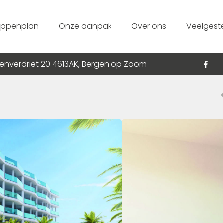
appenplan
Onze aanpak
Over ons
Veelgest
enverdriet 20 4613AK, Bergen op Zoom