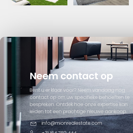
Neem contact op
Bent u er klaar voor? Neem vandaag nog
contact op om uw specifieke behoeften te
bespreken. Ontdek hoe onze expertise kan
leiden tot een prachtige nieuwe aankoop.
info@mionrealestate.com