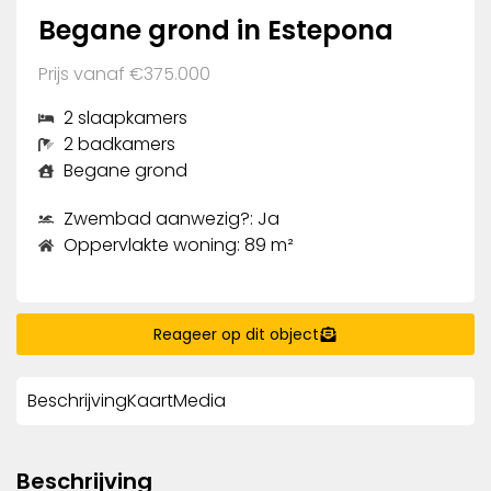
Begane grond in Estepona
Prijs vanaf €375.000
2 slaapkamers
2 badkamers
Begane grond
Zwembad aanwezig?: Ja
Oppervlakte woning: 89 m²
Reageer op dit object
Beschrijving
Kaart
Media
Beschrijving