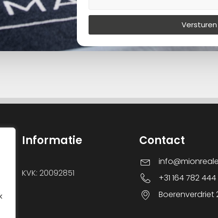
Versturen
Informatie
Contact
info@mionreal
KVK: 20092851
+31 164 782 444
Boerenverdriet
k