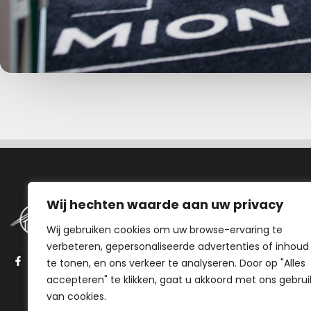
Navigatie
Wij hechten waarde aan uw privacy
Wij gebruiken cookies om uw browse-ervaring te
Aanbod
verbeteren, gepersonaliseerde advertenties of inhoud
Stappenplan
te tonen, en ons verkeer te analyseren. Door op "Alles
Onze aanpak
accepteren" te klikken, gaat u akkoord met ons gebrui
Over ons
van cookies.
Veelgestelde vragen