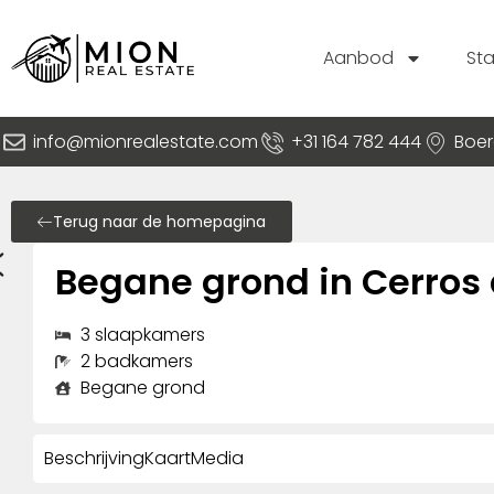
Aanbod
St
info@mionrealestate.com
+31 164 782 444
Boer
Terug naar de homepagina
Begane grond in Cerros 
3 slaapkamers
2 badkamers
Begane grond
Beschrijving
Kaart
Media