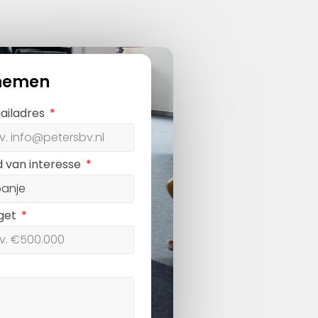
nemen
ailadres
d van interesse
get