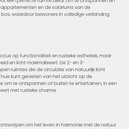
t een perfecte ruimte biedt om te ontspannen en
de appartementen en de solariums van de
bos, waardoor bewoners in volledige verbinding
cus op functionaliteit en rustieke esthetiek, maar
heid en licht maximaliseert. De 2- en 3-
uimtes die de circulatie van natuurlijk licht
 huis kunt genieten van het uitzicht op de
te om te ontspannen of buiten te entertainen, in een
ert met rustieke charme.
 ontworpen om het leven in harmonie met de natuur