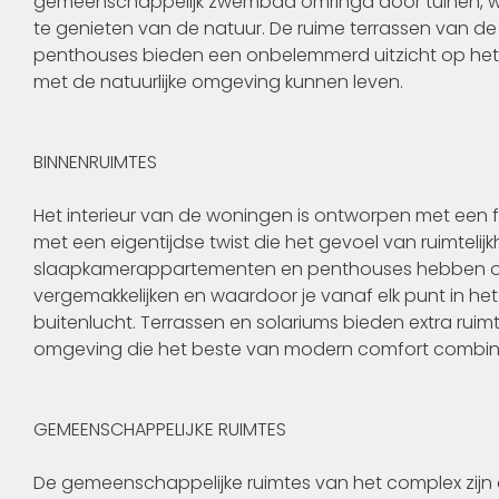
gemeenschappelijk zwembad omringd door tuinen, wa
te genieten van de natuur. De ruime terrassen van 
penthouses bieden een onbelemmerd uitzicht op het 
met de natuurlijke omgeving kunnen leven.
BINNENRUIMTES
Het interieur van de woningen is ontworpen met een fo
met een eigentijdse twist die het gevoel van ruimtelijk
slaapkamerappartementen en penthouses hebben open r
vergemakkelijken en waardoor je vanaf elk punt in het
buitenlucht. Terrassen en solariums bieden extra ruim
omgeving die het beste van modern comfort combine
GEMEENSCHAPPELIJKE RUIMTES
De gemeenschappelijke ruimtes van het complex zijn