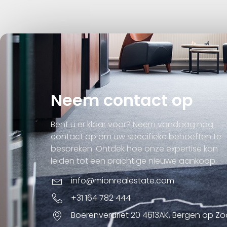
Neem contact op
Bent u er klaar voor? Neem vandaag nog
contact op om uw specifieke behoeften te
bespreken. Ontdek hoe onze expertise kan
leiden tot een prachtige nieuwe aankoop.
info@mionrealestate.com
+31 164 782 444
Boerenverdriet 20 4613AK, Bergen op Z