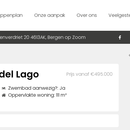
appenplan
Onze aanpak
Over ons
Veelgest
enverdriet 20 4613AK, Bergen op Zoom
del Lago
Prijs vanaf €495.000
Zwembad aanwezig?: Ja
Oppervlakte woning: 111 m²