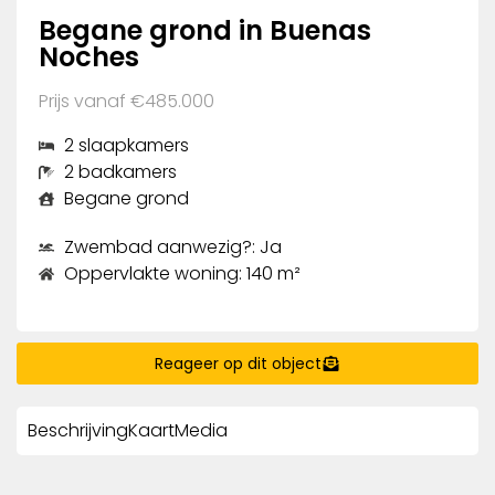
Begane grond in Buenas
Noches
Prijs vanaf €485.000
2 slaapkamers
2 badkamers
Begane grond
Zwembad aanwezig?: Ja
Oppervlakte woning: 140 m²
Reageer op dit object
Beschrijving
Kaart
Media