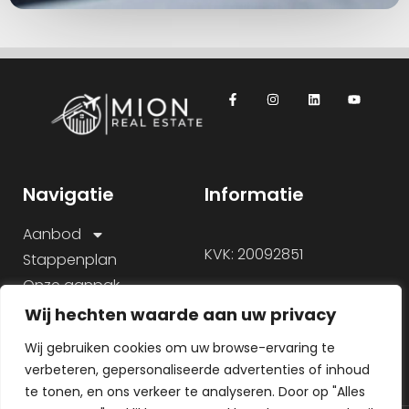
Navigatie
Informatie
Aanbod
KVK: 20092851
Stappenplan
Onze aanpak
Over ons
Wij hechten waarde aan uw privacy
Veelgestelde vragen
Wij gebruiken cookies om uw browse-ervaring te
verbeteren, gepersonaliseerde advertenties of inhoud
te tonen, en ons verkeer te analyseren. Door op "Alles